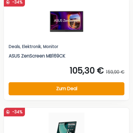
-34%
Deals
,
Elektronik
,
Monitor
ASUS ZenScreen MB169CK
105,30 €
159,90 €
Zum Deal
-34%