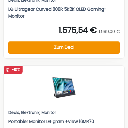
Deals
,
Elektronik
,
Monitor
LG Ultragear Curved 800R 5K2K OLED Gaming-
Monitor
1.575,54 €
1.999,00 €
Zum Deal
-10%
Deals
,
Elektronik
,
Monitor
Portabler Monitor LG gram +view 16MR70