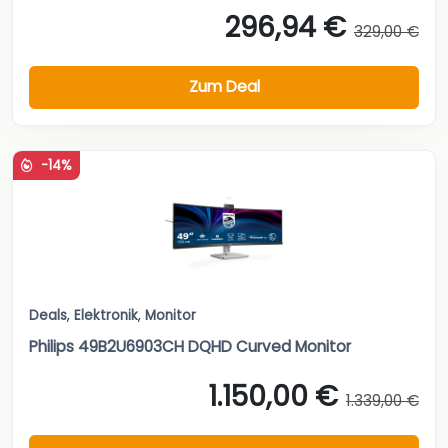
296,94 €
329,00 €
Zum Deal
-14%
Deals
,
Elektronik
,
Monitor
Philips 49B2U6903CH DQHD Curved Monitor
1.150,00 €
1.339,00 €