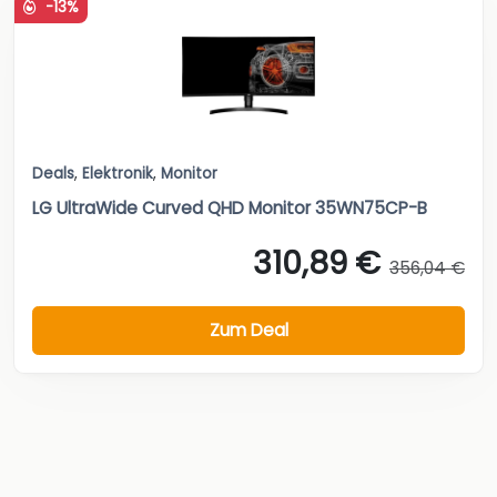
-13%
Deals
,
Elektronik
,
Monitor
LG UltraWide Curved QHD Monitor 35WN75CP-B
310,89 €
356,04 €
Zum Deal