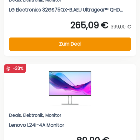
Deals
,
Elektronik
,
Monitor
LG Electronics 32GS75QX-B.AEU Ultragear™ QHD...
265,09 €
399,00 €
Zum Deal
-30%
Deals
,
Elektronik
,
Monitor
Lenovo L24i-4A Monitor