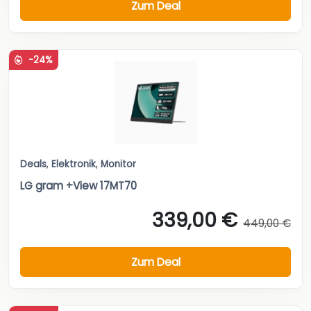
Zum Deal
-24%
Deals
,
Elektronik
,
Monitor
LG gram +View 17MT70
339,00 €
449,00 €
Zum Deal