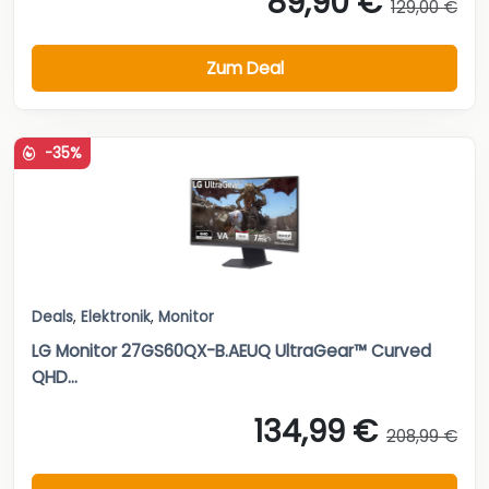
89,90 €
129,00 €
Zum Deal
-35%
Deals
,
Elektronik
,
Monitor
LG Monitor 27GS60QX-B.AEUQ UltraGear™ Curved
QHD...
134,99 €
208,99 €