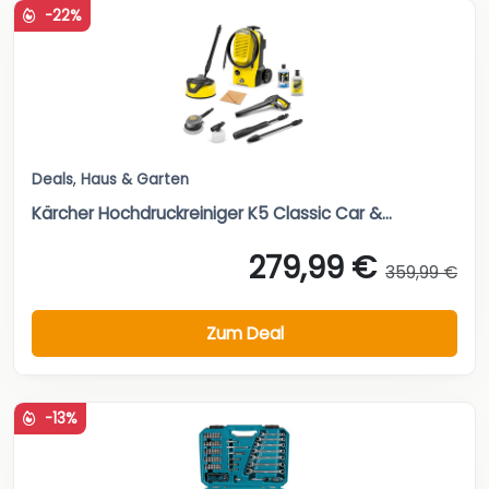
-22%
Deals
,
Haus & Garten
Kärcher Hochdruckreiniger K5 Classic Car &...
279,99 €
359,99 €
Zum Deal
-13%