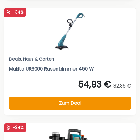
-34%
Deals
,
Haus & Garten
Makita UR3000 Rasentrimmer 450 W
54,93 €
82,86 €
Zum Deal
-34%