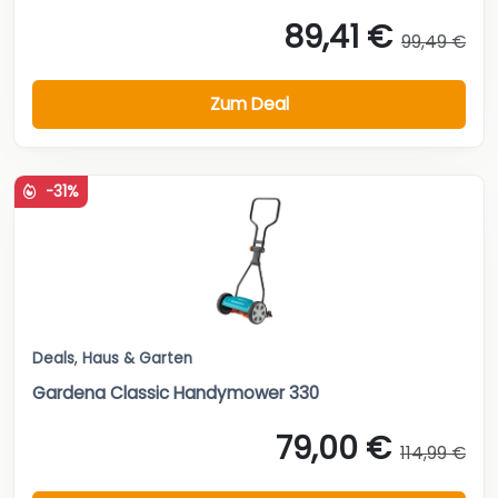
89,41 €
99,49 €
Zum Deal
-31%
Deals
,
Haus & Garten
Gardena Classic Handymower 330
79,00 €
114,99 €