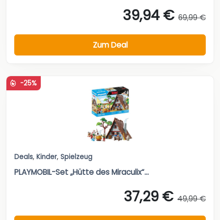
39,94 €
69,99 €
Zum Deal
-25%
Deals
,
Kinder
,
Spielzeug
PLAYMOBIL-Set „Hütte des Miraculix“...
37,29 €
49,99 €