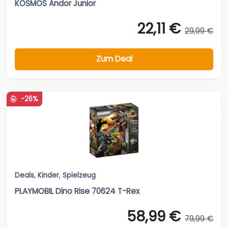
KOSMOS Andor Junior
22,11 €
29,99 €
Zum Deal
-26%
Deals
,
Kinder
,
Spielzeug
PLAYMOBIL Dino Rise 70624 T-Rex
58,99 €
79,99 €