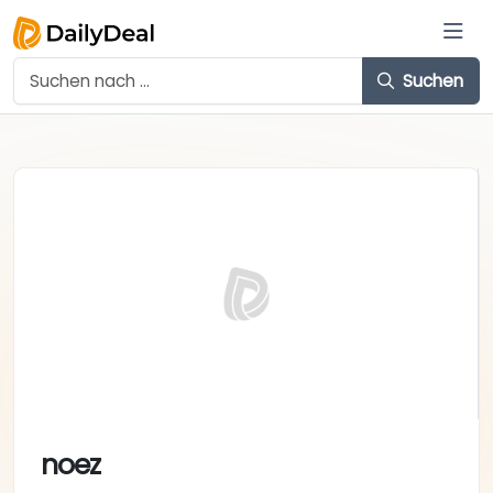
Suchen
noez