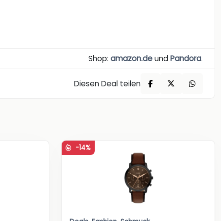
Shop:
amazon.de
und
Pandora
.
Diesen Deal teilen
-14%