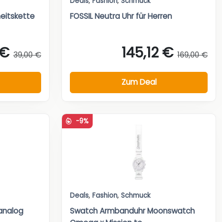
Deals
,
Fashion
,
Schmuck
eitskette
FOSSIL Neutra Uhr für Herren
 €
145,12 €
39,00 €
169,00 €
Zum Deal
-9%
Deals
,
Fashion
,
Schmuck
analog
Swatch Armbanduhr Moonswatch