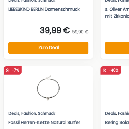
Deals
,
Fashion
,
Schmuck
Deals
,
Fashi
LIEBESKIND BERLIN Damenschmuck
s. Oliver A
mit Zirkoni
39,99 €
59,90 €
Zum Deal
-7%
-40%
Deals
,
Fashion
,
Schmuck
Deals
,
Fashi
Fossil Herren-Kette Natural Surfer
Bering Sola