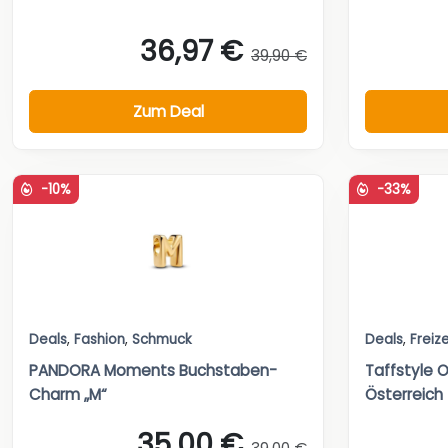
36,97 €
39,90 €
Zum Deal
-10%
-33%
Deals
,
Fashion
,
Schmuck
Deals
,
Freize
PANDORA Moments Buchstaben-
Taffstyle 
Charm „M“
Österreich
35,00 €