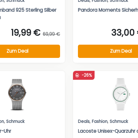
on
,
Schmuck
Deals
,
Fashion
,
Schmuck
rmband 925 Sterling Silber
Pandora Moments Sicherh
a
19,99 €
33,00
69,99 €
Zum Deal
Zum Deal
-26%
on
,
Schmuck
Deals
,
Fashion
,
Schmuck
r-Uhr
Lacoste Unisex-Quarzuhr 