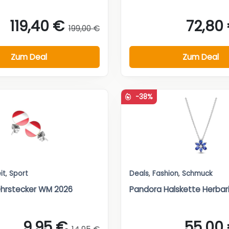
119,40 €
72,80
199,00 €
Zum Deal
Zum Deal
-38%
it
,
Sport
Deals
,
Fashion
,
Schmuck
Ohrstecker WM 2026
Pandora Halskette Herba
9,95 €
55,00