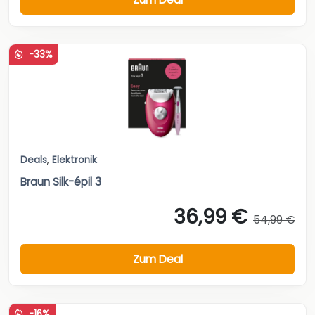
-33%
Deals
,
Elektronik
Braun Silk-épil 3
36,99 €
54,99 €
Zum Deal
-16%