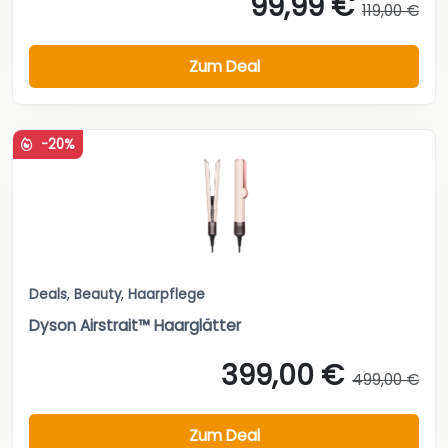
99,99 €
119,00 €
Zum Deal
-20%
Deals
,
Beauty
,
Haarpflege
Dyson Airstrait™ Haarglätter
399,00 €
499,00 €
Zum Deal