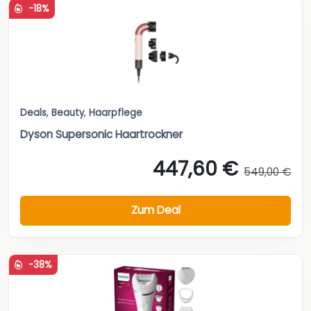
-18%
Deals
,
Beauty
,
Haarpflege
Dyson Supersonic Haartrockner
447,60 €
549,00 €
Zum Deal
-38%