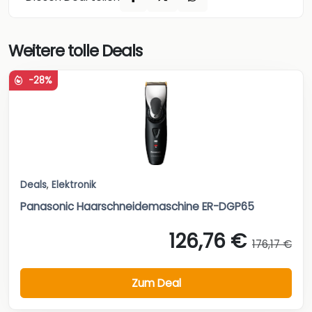
Weitere tolle Deals
-28%
Deals
,
Elektronik
Panasonic Haarschneidemaschine ER-DGP65
126,76 €
176,17 €
Zum Deal