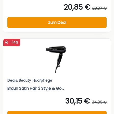
20,85 €
29,97 €
Zum Deal
-14%
Deals
,
Beauty
,
Haarpflege
Braun Satin Hair 3 Style & Go...
30,15 €
34,99 €