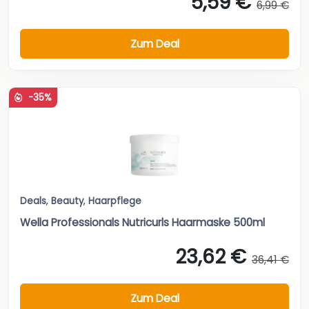
5,59 €
6,99 €
Zum Deal
-35%
Deals
,
Beauty
,
Haarpflege
Wella Professionals Nutricurls Haarmaske 500ml
23,62 €
36,41 €
Zum Deal