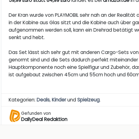
59,99 Euro statt 84,99 Euro
landet es bei
amazon.de
in 
Der Kran wurde von PLAYMOBIL sehr nah an der Realität a
in der Kabine aus Glas sitzt und die Kabine auch über g
aufgenommen werden soll, kann ein Drehrad betätigt 
senkt und hebt.
Das Set lässt sich sehr gut mit anderen Cargo-Sets von 
genormt sind und die Sets dadurch perfekt miteinander
Hauptkomponente noch eine Spielfigur und Zubehör, das d
ist aufgebaut zwischen 45cm und 55cm hoch und 60cm
Kategorien:
Deals
,
Kinder
und
Spielzeug
.
Gefunden von
DailyDeal Redaktion