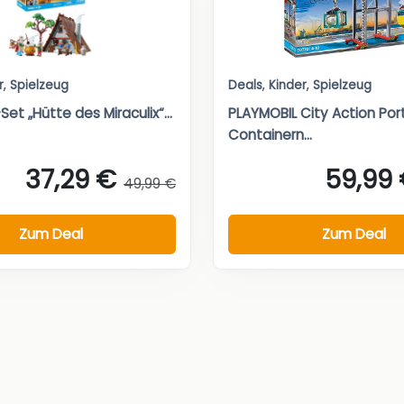
r
,
Spielzeug
Deals
,
Kinder
,
Spielzeug
et „Hütte des Miraculix“...
PLAYMOBIL City Action Por
Containern...
37,29 €
59,99
49,99 €
Zum Deal
Zum Deal