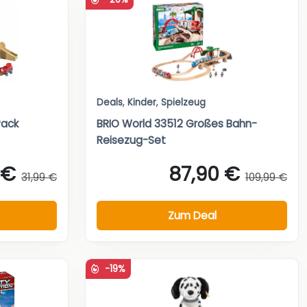
Deals
,
Kinder
,
Spielzeug
Pack
BRIO World 33512 Großes Bahn-
Reisezug-Set
 €
87,90 €
31,99 €
109,99 €
Zum Deal
-19%