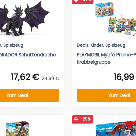
r
,
Spielzeug
Deals
,
Kinder
,
Spielzeug
ELDRADOR Schattendrache
PLAYMOBIL MyLife Promo-
Krabbelgruppe
17,62 €
16,99
24,99 €
Zum Deal
Zum Deal
-29%