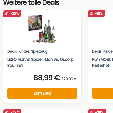
Weitere tolle Deals
-32%
-16%
Deals
,
Kinder
,
Spielzeug
Deals
,
Kinde
LEGO Marvel Spider-Man vs. Oscorp
PLAYMOBIL 
Bau-Set
Reiterhof
88,99 €
129,99 €
Zum Deal
-43%
-29%