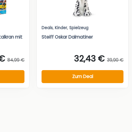
Deals
,
Kinder
,
Spielzeug
talkran mit
Steiff Oskar Dalmatiner
 €
32,43 €
84,99 €
39,90 €
Zum Deal