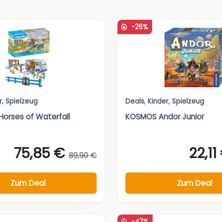
-26%
r
,
Spielzeug
Deals
,
Kinder
,
Spielzeug
Horses of Waterfall
KOSMOS Andor Junior
75,85 €
22,11
89,90 €
Zum Deal
Zum Deal
-47%