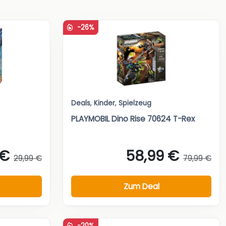
-26%
Deals
,
Kinder
,
Spielzeug
PLAYMOBIL Dino Rise 70624 T-Rex
 €
58,99 €
29,99 €
79,99 €
Zum Deal
-20%