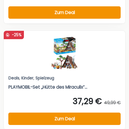
Zum Deal
-25%
Deals
,
Kinder
,
Spielzeug
PLAYMOBIL-Set „Hütte des Miraculix“...
37,29 €
49,99 €
Zum Deal