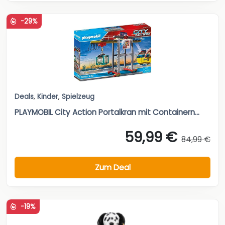
-29%
Deals
,
Kinder
,
Spielzeug
PLAYMOBIL City Action Portalkran mit Containern...
59,99 €
84,99 €
Zum Deal
-19%