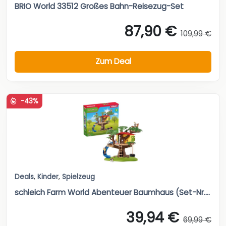
BRIO World 33512 Großes Bahn-Reisezug-Set
87,90 €
109,99 €
Zum Deal
-43%
Deals
,
Kinder
,
Spielzeug
schleich Farm World Abenteuer Baumhaus (Set-Nr....
39,94 €
69,99 €