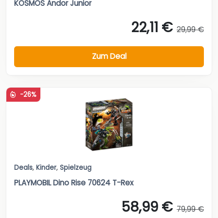
KOSMOS Andor Junior
22,11 €
29,99 €
Zum Deal
-26%
Deals
,
Kinder
,
Spielzeug
PLAYMOBIL Dino Rise 70624 T-Rex
58,99 €
79,99 €