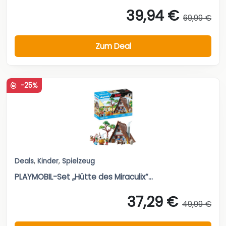
39,94 €
69,99 €
Zum Deal
-25%
Deals
,
Kinder
,
Spielzeug
PLAYMOBIL-Set „Hütte des Miraculix“...
37,29 €
49,99 €