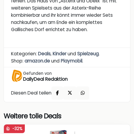
fehlen. Das Haus von „Asterix und Obelix“ ist mit
weiteren Spielsets aus der Asterix-Reihe
kombinierbar und ihr könnt immer wieder Sets
nachkaufen, um am Ende ein komplettes
Gallisches Dorf errichtet zu haben.
Kategorien:
Deals
,
Kinder
und
Spielzeug
.
Shop:
amazon.de
und
Playmobil
.
Gefunden von
DailyDeal Redaktion
Diesen Deal teilen
Weitere tolle Deals
-32%