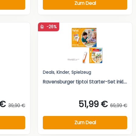
Zum Deal
-26%
Deals
,
Kinder
,
Spielzeug
Ravensburger tiptoi Starter-Set inkl....
 €
51,99 €
39,90 €
69,99 €
Zum Deal