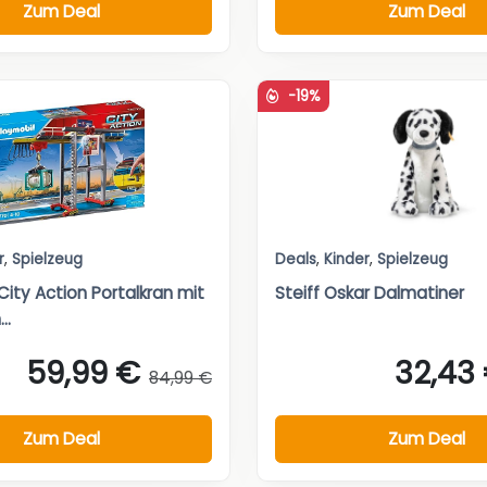
Zum Deal
Zum Deal
-19%
r
,
Spielzeug
Deals
,
Kinder
,
Spielzeug
ity Action Portalkran mit
Steiff Oskar Dalmatiner
..
59,99 €
32,43
84,99 €
Zum Deal
Zum Deal