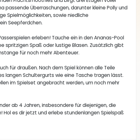
nden Fruchtsmoothies und birgt drei Etagen voller
a passende Überraschungen, darunter kleine Polly und
ge Spielmöglichkeiten, sowie niedliche
 ein Seepferdchen.
asserspielen erleben! Tauche ein in den Ananas-Pool
 spritzigen Spaß oder lustige Blasen. Zusätzlich gibt
schstange für noch mehr Abenteuer.
auch für draußen. Nach dem Spiel können alle Teile
es langen Schultergurts wie eine Tasche tragen lässt.
ellen im Spielset angebracht werden, um noch mehr
Kinder ab 4 Jahren, insbesondere für diejenigen, die
! Hol es dir jetzt und erlebe stundenlangen Spielspaß