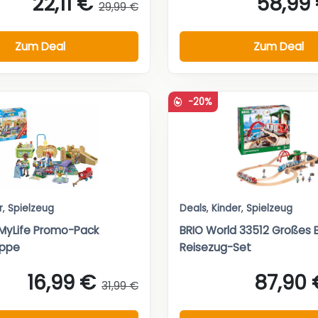
22,11 €
58,99
29,99 €
Zum Deal
Zum Deal
-20%
r
,
Spielzeug
Deals
,
Kinder
,
Spielzeug
MyLife Promo-Pack
BRIO World 33512 Großes 
uppe
Reisezug-Set
16,99 €
87,90 
31,99 €