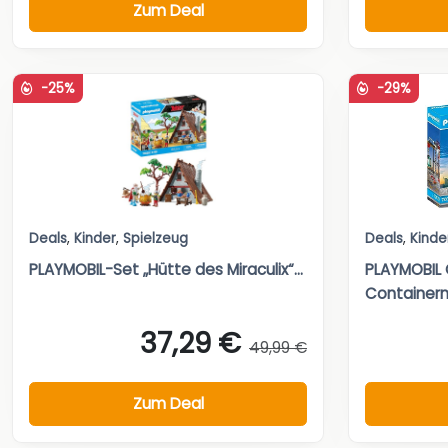
Zum Deal
-25%
-29%
Deals
,
Kinder
,
Spielzeug
Deals
,
Kinde
PLAYMOBIL-Set „Hütte des Miraculix“...
PLAYMOBIL C
Containern.
37,29 €
49,99 €
Zum Deal