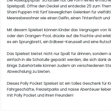
Die Ausklappspaß-Schatulle hat die Form eines erfrische
Spielspaß. Öffne den Deckel und entdecke 25 zum Them
Shani Puppen mit fünf beweglichen Gelenken für vielfälti
Meeresbewohner wie einen Delfin, einen Tintenfisch und
Mit diesem Spielset können Kinder das Vergnügen von W
oder den Orangen-Pool, drücke auf die Früchte und erlebe
es ein Sprungbrett, ein Erdbeer-Karussell und eine Rut
Das Spielset bietet nicht nur Spaß für drinnen, sondern 
einfach in die Schatulle gepackt werden, die sich dank d
Einige Zubehörteile können zudem an verschiedenen St
Abwechslung zu bieten.
Dieses Polly Pocket Spielset ist ein tolles Geschenk für 
Fahrgeschäfte, Freizeitparks und nasse Abenteuer lieben
mit Polly Pocket und ihren Freunden!