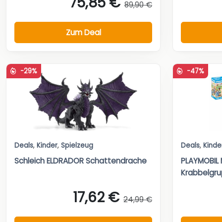
75,85 €
89,90 €
Zum Deal
-29%
-47%
Deals
,
Kinder
,
Spielzeug
Deals
,
Kinde
Schleich ELDRADOR Schattendrache
PLAYMOBIL 
Krabbelgr
17,62 €
24,99 €