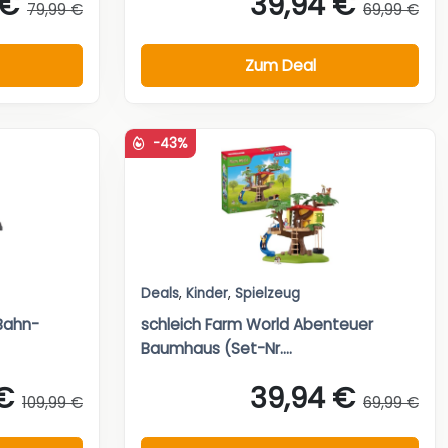
 €
39,94 €
79,99 €
69,99 €
Zum Deal
-43%
Deals
,
Kinder
,
Spielzeug
Bahn-
schleich Farm World Abenteuer
Baumhaus (Set-Nr....
€
39,94 €
109,99 €
69,99 €