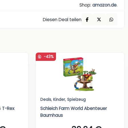
Shop:
amazon.de
.
Diesen Deal teilen
-43%
Deals
,
Kinder
,
Spielzeug
4 T-Rex
Schleich Farm World Abenteuer
Baumhaus