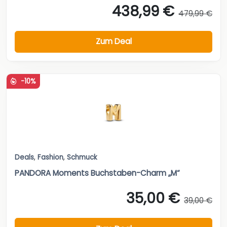
438,99 €
479,99 €
Zum Deal
-10%
Deals
,
Fashion
,
Schmuck
PANDORA Moments Buchstaben-Charm „M“
35,00 €
39,00 €