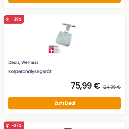
-39%
Deals
,
Wellness
Körperanalysegerät
75,99 €
124,99 €
Zum Deal
-27%