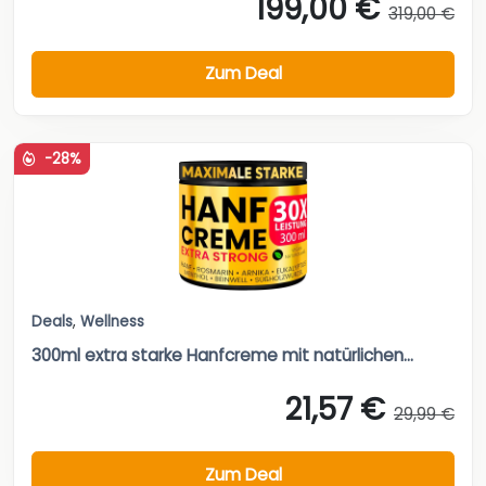
199,00 €
319,00 €
Zum Deal
-28%
Deals
,
Wellness
300ml extra starke Hanfcreme mit natürlichen...
21,57 €
29,99 €
Zum Deal