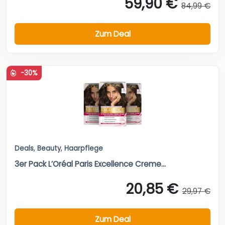
59,90 €
84,99 €
Zum Deal
-30%
Deals
,
Beauty
,
Haarpflege
3er Pack L’Oréal Paris Excellence Creme...
20,85 €
29,97 €
Zum Deal