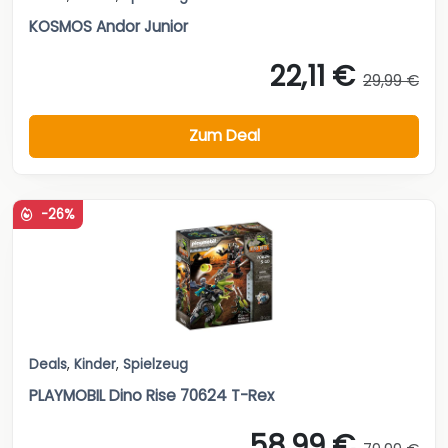
KOSMOS Andor Junior
22,11 €
29,99 €
Zum Deal
-26%
Deals
,
Kinder
,
Spielzeug
PLAYMOBIL Dino Rise 70624 T-Rex
58,99 €