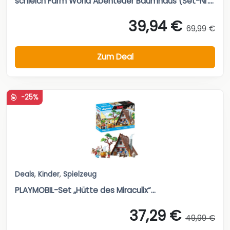
schleich Farm World Abenteuer Baumhaus (Set-Nr....
39,94 €
69,99 €
Zum Deal
-25%
Deals
,
Kinder
,
Spielzeug
PLAYMOBIL-Set „Hütte des Miraculix“...
37,29 €
49,99 €