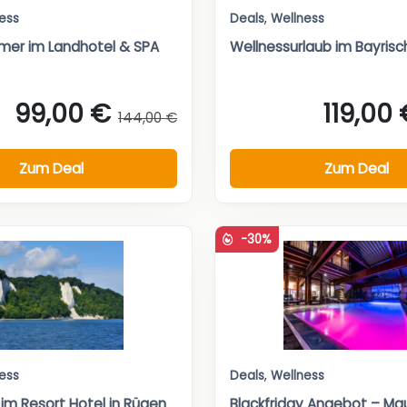
ess
Deals
,
Wellness
mer im Landhotel & SPA
Wellnessurlaub im Bayris
99,00 €
119,00
144,00 €
Zum Deal
Zum Deal
-30%
ess
Deals
,
Wellness
 im Resort Hotel in Rügen
Blackfriday Angebot – Mau