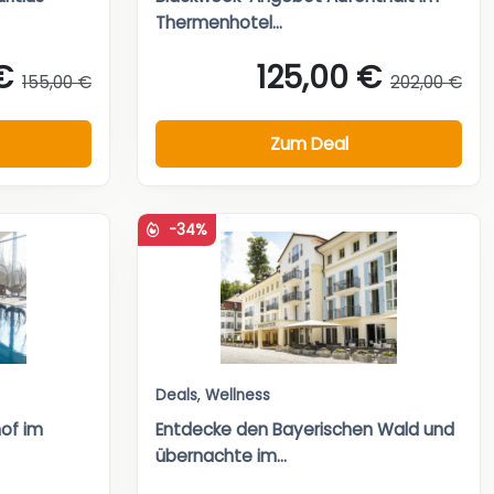
Thermenhotel...
€
125,00 €
155,00 €
202,00 €
Zum Deal
-34%
Deals
,
Wellness
of im
Entdecke den Bayerischen Wald und
übernachte im...