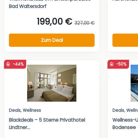
Bad Waltersdorf
199,00 €
327,00 €
Zum Deal
-44%
-50%
Deals
,
Wellness
Deals
,
Welln
Blackdeals – 5 Sterne Privathotel
Wellness-U
Lindtner...
Bodensee