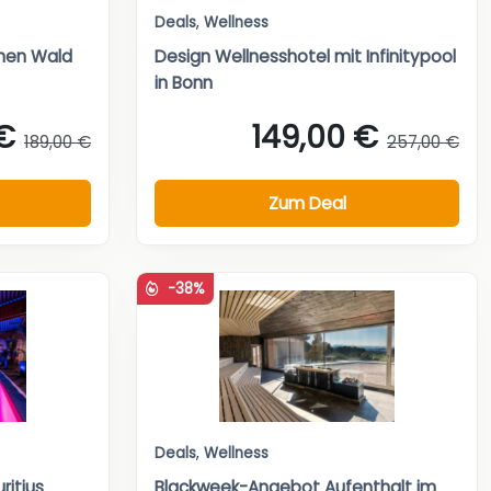
Deals
,
Wellness
chen Wald
Design Wellnesshotel mit Infinitypool
in Bonn
 €
149,00 €
189,00 €
257,00 €
Zum Deal
-38%
Deals
,
Wellness
ritius
Blackweek-Angebot Aufenthalt im