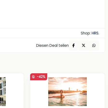
Shop:
HRS
.
Diesen Deal teilen
-42%