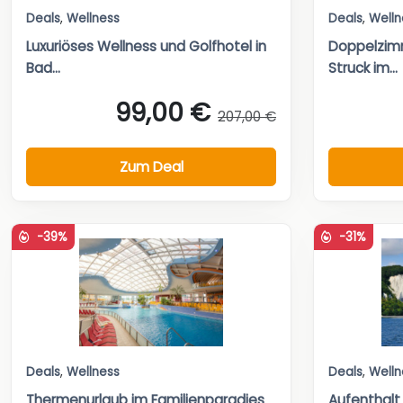
Deals
,
Wellness
Deals
,
Welln
Luxuriöses Wellness und Golfhotel in
Doppelzim
Bad...
Struck im...
99,00 €
207,00 €
Zum Deal
-39%
-31%
Deals
,
Wellness
Deals
,
Welln
Thermenurlaub im Familienparadies
Aufenthalt