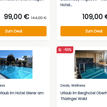
Hotel...
99,00 €
109,00 
144,00 €
Zum Deal
Zum Deal
-50%
ess
Deals
,
Wellness
rlaub im Hotel Gierer am
Urlaub im Berghotel Oberh
Thüringer Wald