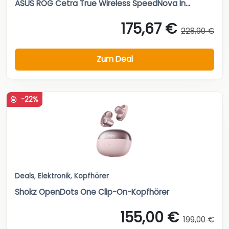
ASUS ROG Cetra True Wireless SpeedNova In...
175,67 €
228,90 €
Zum Deal
-22%
Deals
,
Elektronik
,
Kopfhörer
Shokz OpenDots One Clip-On-Kopfhörer
155,00 €
199,00 €