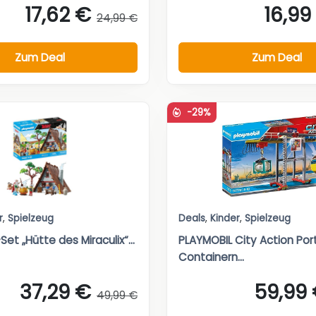
17,62 €
16,99
24,99 €
Zum Deal
Zum Deal
-29%
r
,
Spielzeug
Deals
,
Kinder
,
Spielzeug
et „Hütte des Miraculix“...
PLAYMOBIL City Action Por
Containern...
37,29 €
59,99
49,99 €