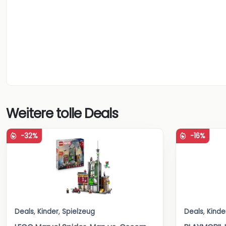
Weitere tolle Deals
-32%
-16%
Deals
,
Kinder
,
Spielzeug
Deals
,
Kinde