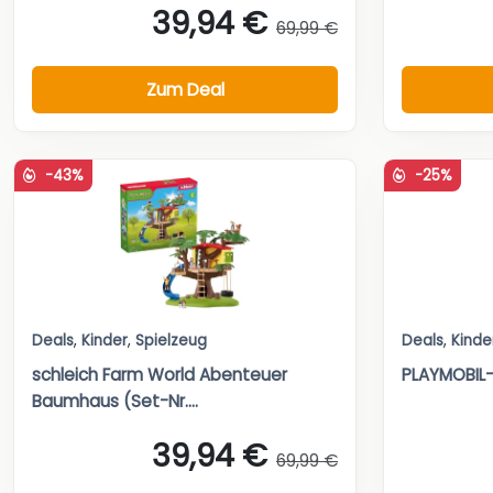
39,94 €
69,99 €
Zum Deal
-43%
-25%
Deals
,
Kinder
,
Spielzeug
Deals
,
Kinde
schleich Farm World Abenteuer
PLAYMOBIL-S
Baumhaus (Set-Nr....
39,94 €
69,99 €