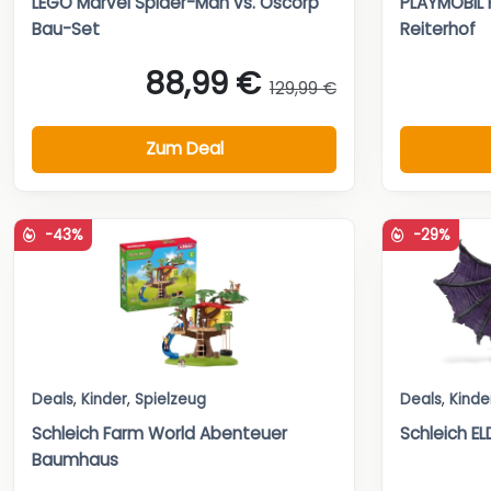
LEGO Marvel Spider-Man vs. Oscorp
PLAYMOBIL 
Bau-Set
Reiterhof
88,99 €
129,99 €
Zum Deal
-43%
-29%
Deals
,
Kinder
,
Spielzeug
Deals
,
Kinde
Schleich Farm World Abenteuer
Schleich 
Baumhaus