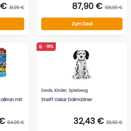
 €
87,90 €
31,99 €
109,99 €
Zum Deal
-19%
Deals
,
Kinder
,
Spielzeug
talkran mit
Steiff Oskar Dalmatiner
 €
32,43 €
84,99 €
39,90 €