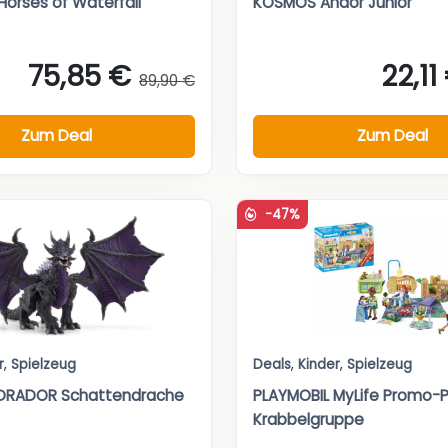
Horses of Waterfall
KOSMOS Andor Junior
75,85 €
22,11
89,90 €
Zum Deal
Zum Deal
-47%
r
,
Spielzeug
Deals
,
Kinder
,
Spielzeug
ELDRADOR Schattendrache
PLAYMOBIL MyLife Promo-
Krabbelgruppe