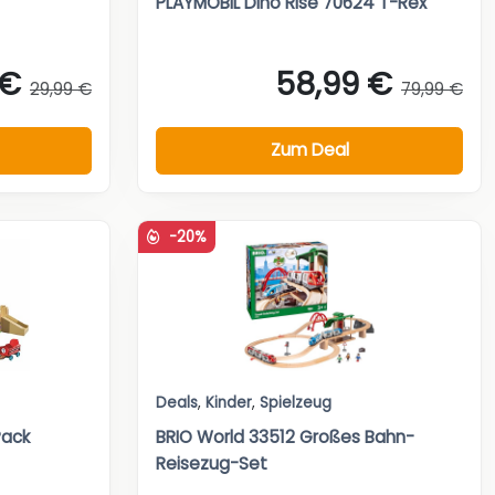
PLAYMOBIL Dino Rise 70624 T-Rex
 €
58,99 €
29,99 €
79,99 €
Zum Deal
-20%
Deals
,
Kinder
,
Spielzeug
Pack
BRIO World 33512 Großes Bahn-
Reisezug-Set