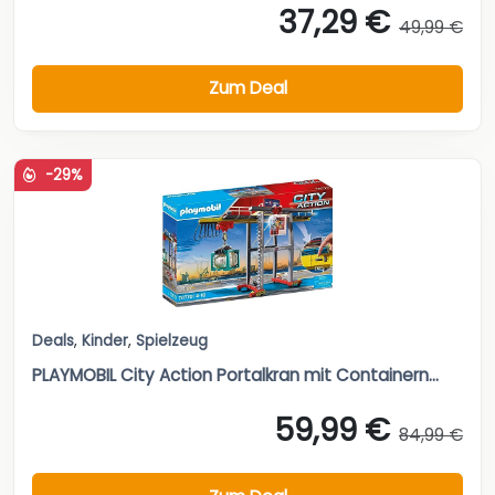
37,29 €
49,99 €
Zum Deal
-29%
Deals
,
Kinder
,
Spielzeug
PLAYMOBIL City Action Portalkran mit Containern...
59,99 €
84,99 €