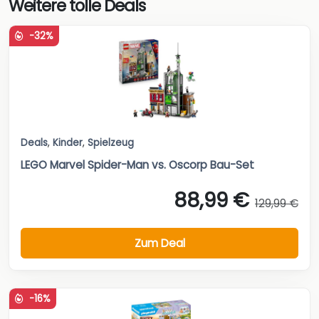
Weitere tolle Deals
-32%
Deals
,
Kinder
,
Spielzeug
LEGO Marvel Spider-Man vs. Oscorp Bau-Set
88,99 €
129,99 €
Zum Deal
-16%