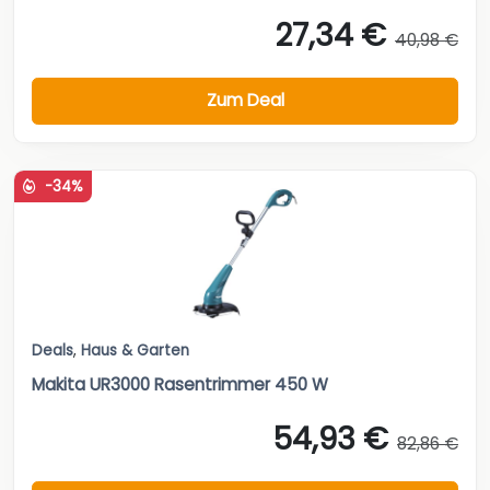
27,34 €
40,98 €
Zum Deal
-34%
Deals
,
Haus & Garten
Makita UR3000 Rasentrimmer 450 W
54,93 €
82,86 €