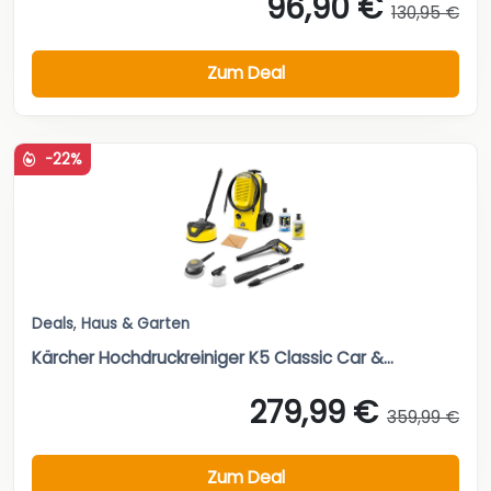
96,90 €
130,95 €
Zum Deal
-22%
Deals
,
Haus & Garten
Kärcher Hochdruckreiniger K5 Classic Car &...
279,99 €
359,99 €
Zum Deal