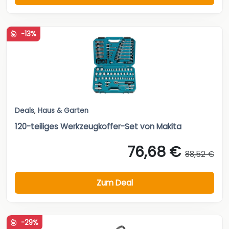
-13%
Deals
,
Haus & Garten
120-teiliges Werkzeugkoffer-Set von Makita
76,68 €
88,52 €
Zum Deal
-29%