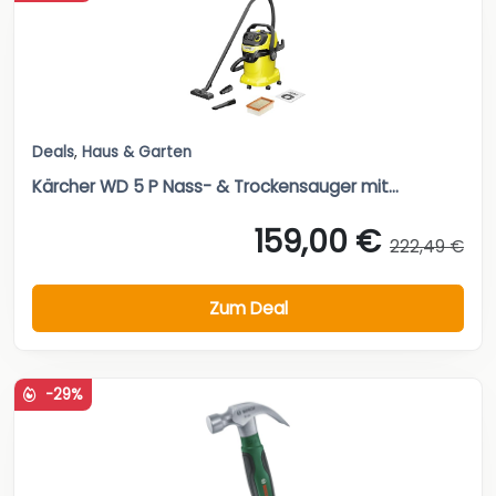
Deals
,
Haus & Garten
Kärcher WD 5 P Nass- & Trockensauger mit...
159,00 €
222,49 €
Zum Deal
-29%