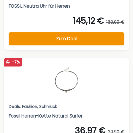
FOSSIL Neutra Uhr für Herren
145,12 €
169,00 €
Zum Deal
-7%
Deals
,
Fashion
,
Schmuck
Fossil Herren-Kette Natural Surfer
36,97 €
39,90 €