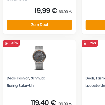
19,99 €
69,99 €
Zum Deal
-40%
-26%
Deals
,
Fashion
,
Schmuck
Deals
,
Fashi
Bering Solar-Uhr
Lacoste Un
119,40 €
199,00 €