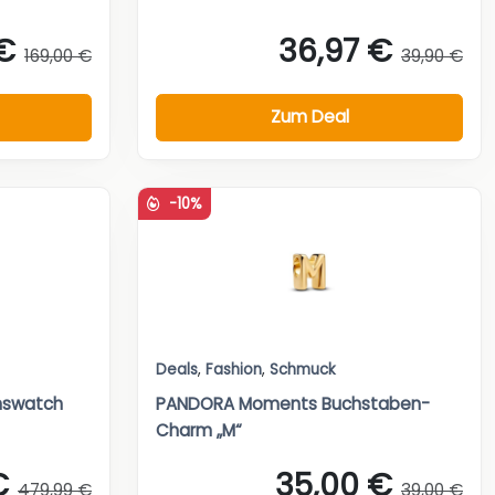
 €
36,97 €
169,00 €
39,90 €
Zum Deal
-10%
Deals
,
Fashion
,
Schmuck
nswatch
PANDORA Moments Buchstaben-
Charm „M“
€
35,00 €
479,99 €
39,00 €