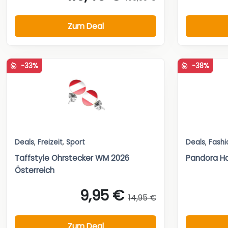
Zum Deal
-33%
-38%
Deals
,
Freizeit
,
Sport
Deals
,
Fashi
Taffstyle Ohrstecker WM 2026
Pandora Ha
Österreich
9,95 €
14,95 €
Zum Deal