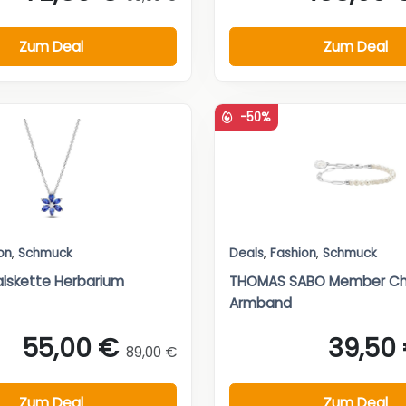
Zum Deal
Zum Deal
-50%
on
,
Schmuck
Deals
,
Fashion
,
Schmuck
lskette Herbarium
THOMAS SABO Member C
Armband
55,00 €
39,50
89,00 €
Zum Deal
Zum Deal