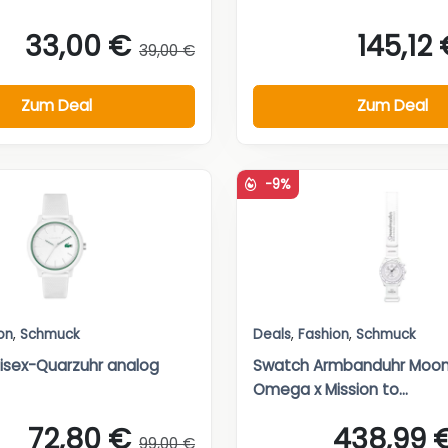
33,00 €
145,12
39,00 €
Zum Deal
Zum Deal
-9%
on
,
Schmuck
Deals
,
Fashion
,
Schmuck
isex-Quarzuhr analog
Swatch Armbanduhr Moo
Omega x Mission to...
72,80 €
438,99 
99,00 €