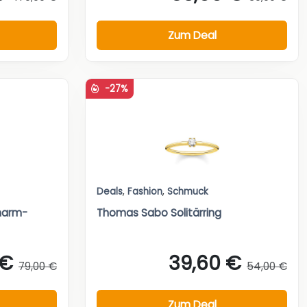
Zum Deal
-27%
Deals
,
Fashion
,
Schmuck
harm-
Thomas Sabo Solitärring
 €
39,60 €
79,00 €
54,00 €
Zum Deal