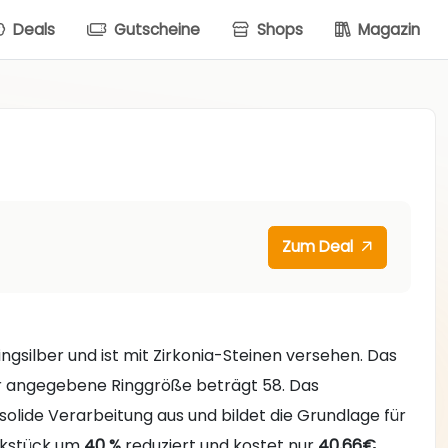
Deals
Gutscheine
Shops
Magazin
Zum Deal
ngsilber und ist mit Zirkonia-Steinen versehen. Das
ier angegebene Ringgröße beträgt 58. Das
solide Verarbeitung aus und bildet die Grundlage für
uckstück um
40 %
reduziert und kostet nur
40,66€