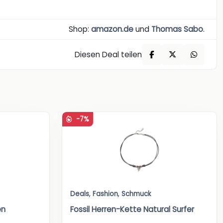
Shop:
amazon.de
und
Thomas Sabo
.
Diesen Deal teilen
-7%
Deals
,
Fashion
,
Schmuck
en
Fossil Herren-Kette Natural Surfer