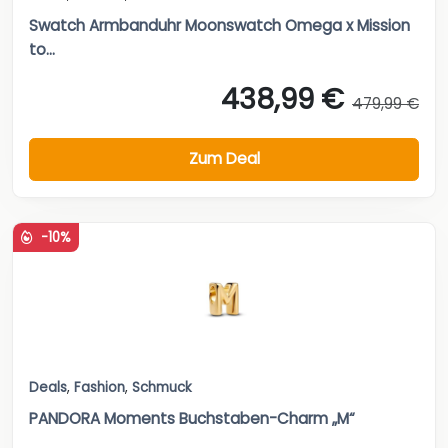
Swatch Armbanduhr Moonswatch Omega x Mission
to...
438,99 €
479,99 €
Zum Deal
-10%
Deals
,
Fashion
,
Schmuck
PANDORA Moments Buchstaben-Charm „M“