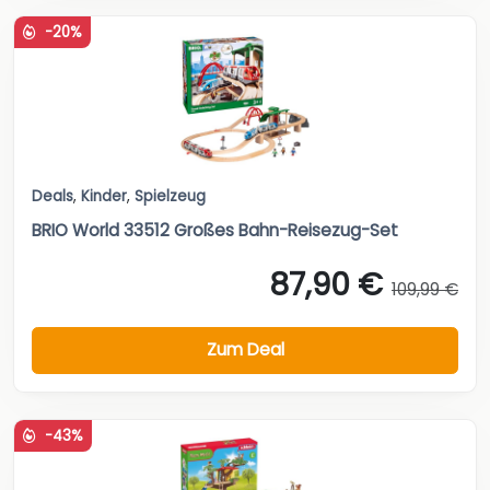
-20%
Deals
,
Kinder
,
Spielzeug
BRIO World 33512 Großes Bahn-Reisezug-Set
87,90 €
109,99 €
Zum Deal
-43%