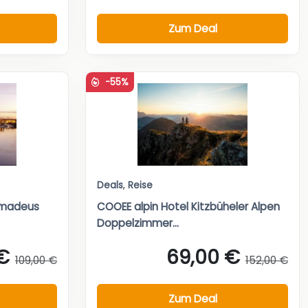
Zum Deal
-55%
Deals
,
Reise
Amadeus
COOEE alpin Hotel Kitzbüheler Alpen
Doppelzimmer...
€
69,00 €
109,00 €
152,00 €
Zum Deal