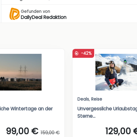
Gefunden von
DailyDeal Redaktion
-42%
Deals
,
Reise
iche Wintertage an der
Unvergessliche Urlaubsta
Sterne...
99,00 €
129,00 
159,00 €