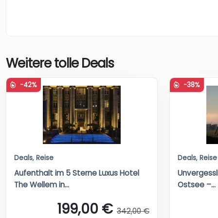
Weitere tolle Deals
-42%
-38%
Deals
,
Reise
Deals
,
Reise
Aufenthalt im 5 Sterne Luxus Hotel
Unvergessl
The Wellem in...
Ostsee –...
199,00 €
342,00 €