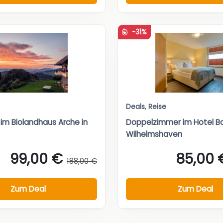
-31%
Deals
,
Reise
 im Biolandhaus Arche in
Doppelzimmer im Hotel Ba
Wilhelmshaven
99,00 €
85,00 
188,00 €
Zum Deal
Zum Deal