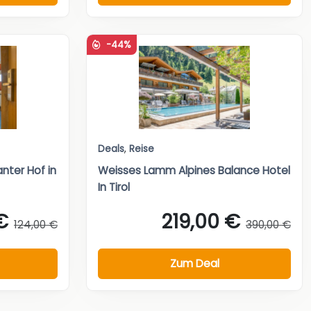
-44%
Deals
,
Reise
nter Hof in
Weisses Lamm Alpines Balance Hotel
In Tirol
€
219,00 €
124,00 €
390,00 €
Zum Deal