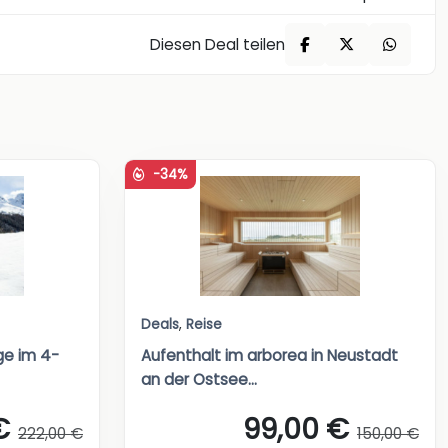
Diesen Deal teilen
-34%
Deals
,
Reise
ge im 4-
Aufenthalt im arborea in Neustadt
an der Ostsee...
€
99,00 €
222,00 €
150,00 €