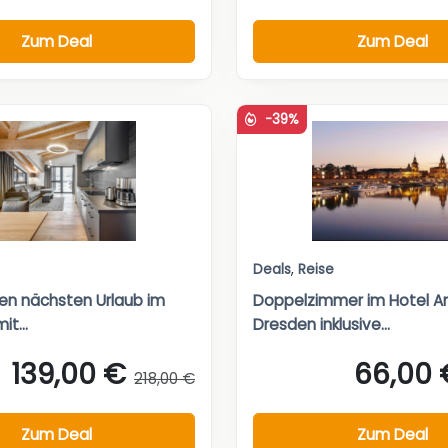
Zum Deal
Zum Deal
-39%
Deals
,
Reise
nen nächsten Urlaub im
Doppelzimmer im Hotel 
t...
Dresden inklusive...
139,00 €
66,00 
218,00 €
Zum Deal
Zum Deal