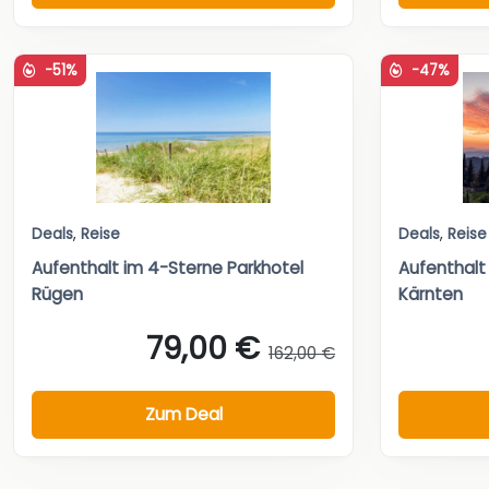
-51%
-47%
Deals
,
Reise
Deals
,
Reise
Aufenthalt im 4-Sterne Parkhotel
Aufenthalt
Rügen
Kärnten
79,00 €
162,00 €
Zum Deal