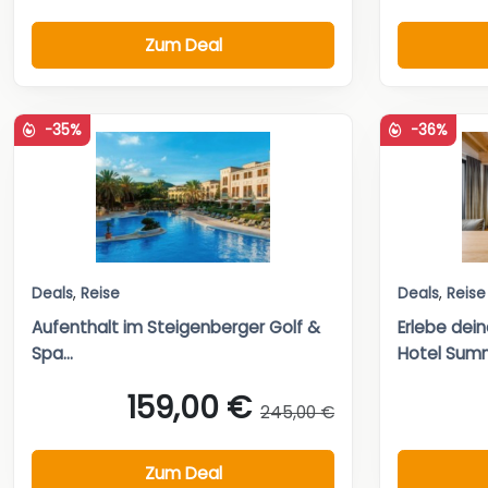
Zum Deal
-35%
-36%
Deals
,
Reise
Deals
,
Reise
Aufenthalt im Steigenberger Golf &
Erlebe dei
Spa...
Hotel Summi
159,00 €
245,00 €
Zum Deal