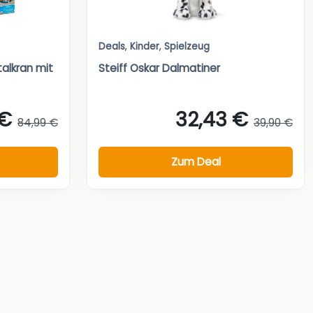
Deals
,
Kinder
,
Spielzeug
talkran mit
Steiff Oskar Dalmatiner
 €
32,43 €
84,99 €
39,90 €
Zum Deal