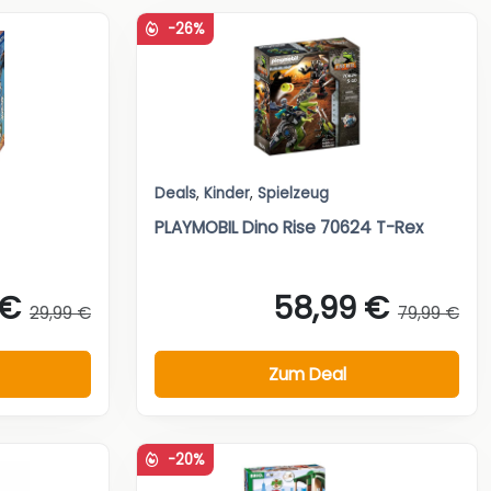
-26%
Deals
,
Kinder
,
Spielzeug
PLAYMOBIL Dino Rise 70624 T-Rex
 €
58,99 €
29,99 €
79,99 €
Zum Deal
-20%