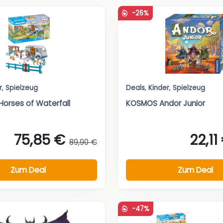
-26%
r
,
Spielzeug
Deals
,
Kinder
,
Spielzeug
Horses of Waterfall
KOSMOS Andor Junior
75,85 €
22,11
89,90 €
Zum Deal
Zum Deal
-47%