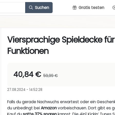
Suchen
Gratis testen
Viersprachige Spieldecke für
Funktionen
40,84 €
59,99 €
27.08.2024 - 14:52:28
Falls du gerade Nachwuchs erwartest oder ein Geschenk f
du unbedingt bei
Amazon
vorbeischauen. Dort gibt es ge
Kauf du
satte 32% sparen
kannst. Die 4in1 Kickin’ Tunes