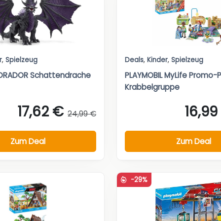
r
,
Spielzeug
Deals
,
Kinder
,
Spielzeug
ELDRADOR Schattendrache
PLAYMOBIL MyLife Promo-
Krabbelgruppe
17,62 €
16,99
24,99 €
Zum Deal
Zum Deal
-29%