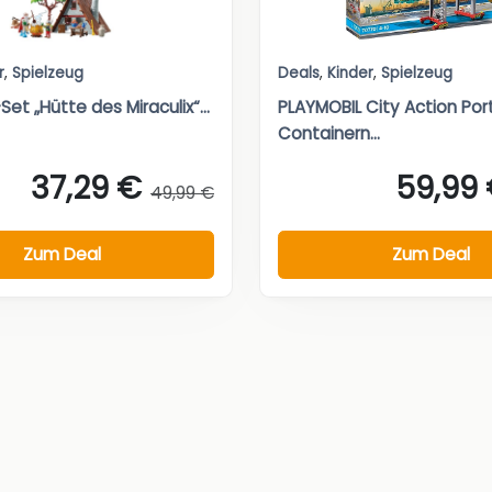
r
,
Spielzeug
Deals
,
Kinder
,
Spielzeug
et „Hütte des Miraculix“...
PLAYMOBIL City Action Por
Containern...
37,29 €
59,99
49,99 €
Zum Deal
Zum Deal