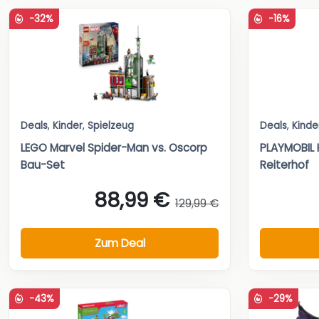
-32%
-16%
Deals
,
Kinder
,
Spielzeug
Deals
,
Kinde
LEGO Marvel Spider-Man vs. Oscorp
PLAYMOBIL 
Bau-Set
Reiterhof
88,99 €
129,99 €
Zum Deal
-43%
-29%