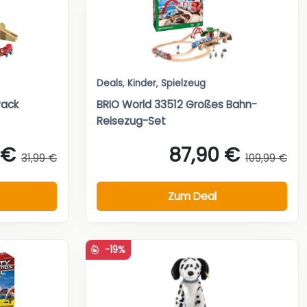
Deals
,
Kinder
,
Spielzeug
Pack
BRIO World 33512 Großes Bahn-
Reisezug-Set
 €
87,90 €
31,99 €
109,99 €
Zum Deal
-19%