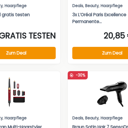
ty
,
Haarpflege
Deals
,
Beauty
,
Haarpflege
 gratis testen
3x L’Oréal Paris Excellence
Permanente...
GRATIS TESTEN
20,85
Zum Deal
Zum Deal
-30%
ty
,
Haarpflege
Deals
,
Beauty
,
Haarpflege
rap Multi-Haarstyler
Braun Satin Hair 7 SensoD