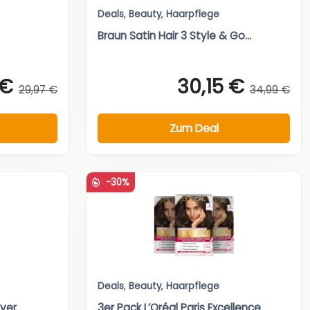
Deals
,
Beauty
,
Haarpflege
Braun Satin Hair 3 Style & Go...
 €
30,15 €
29,97 €
34,99 €
Zum Deal
-30%
Deals
,
Beauty
,
Haarpflege
ryer
3er Pack L’Oréal Paris Excellence