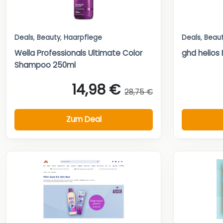
Deals
,
Beauty
,
Haarpflege
Deals
,
Beau
Wella Professionals Ultimate Color
ghd helios
Shampoo 250ml
14,98 €
28,75 €
Zum Deal