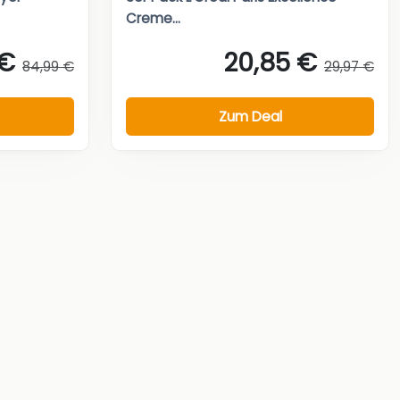
Creme...
 €
20,85 €
84,99 €
29,97 €
Zum Deal