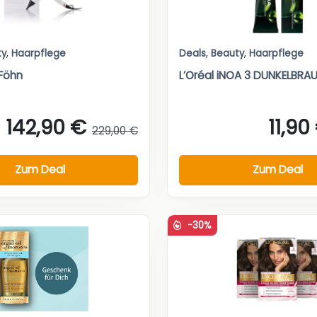
ty
,
Haarpflege
Deals
,
Beauty
,
Haarpflege
 Föhn
L’Oréal iNOA 3 DUNKELBRA
142,90 €
11,90
229,00 €
Zum Deal
Zum Deal
-30%