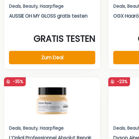
Deals
,
Beauty
,
Haarpflege
Deals
,
Beau
AUSSIE OH MY GLOSS gratis testen
OGX Haaröl
GRATIS TESTEN
Zum Deal
-35%
-23%
Deals
,
Beauty
,
Haarpflege
Deals
,
Beau
L’Oréal Professionnel Absolut Repair
Dyson Airw