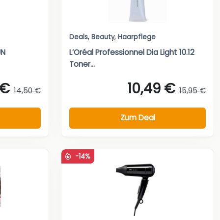
Deals
,
Beauty
,
Haarpflege
UN
L’Oréal Professionnel Dia Light 10.12
Toner...
 €
10,49 €
14,50 €
15,95 €
Zum Deal
-14%