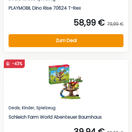
PLAYMOBIL Dino Rise 70624 T-Rex
58,99 €
79,99 €
Zum Deal
-43%
Deals
,
Kinder
,
Spielzeug
Schleich Farm World Abenteuer Baumhaus
39,94 €