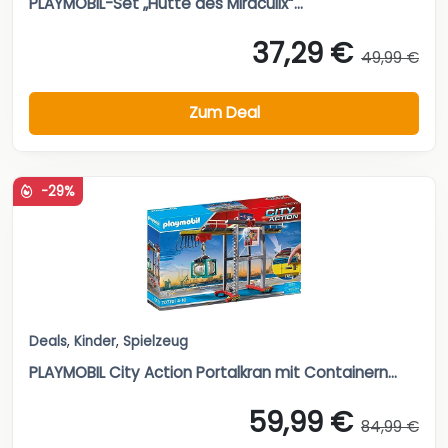
PLAYMOBIL-Set „Hütte des Miraculix“...
37,29 €
49,99 €
Zum Deal
-29%
Deals
,
Kinder
,
Spielzeug
PLAYMOBIL City Action Portalkran mit Containern...
59,99 €
84,99 €