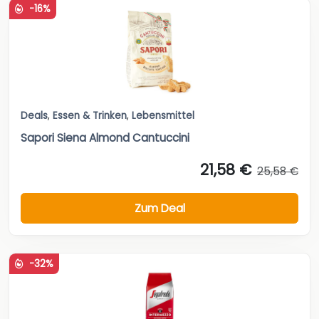
-16%
Deals
,
Essen & Trinken
,
Lebensmittel
Sapori Siena Almond Cantuccini
21,58 €
25,58 €
Zum Deal
-32%