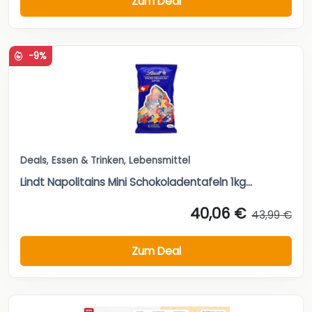
Zum Deal
-9%
Deals
,
Essen & Trinken
,
Lebensmittel
Lindt Napolitains Mini Schokoladentafeln 1kg...
40,06 €
43,99 €
Zum Deal