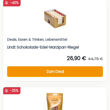
-40%
Deals
,
Essen & Trinken
,
Lebensmittel
Lindt Schokolade-Edel-Marzipan-Riegel
26,90 €
44,75 €
Zum Deal
-25%