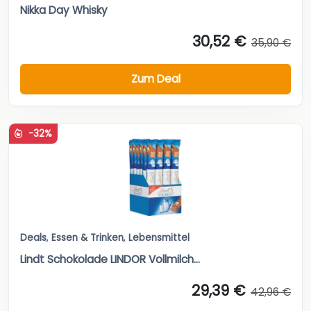
Nikka Day Whisky
30,52 €
35,90 €
Zum Deal
-32%
Deals
,
Essen & Trinken
,
Lebensmittel
Lindt Schokolade LINDOR Vollmilch...
29,39 €
42,96 €