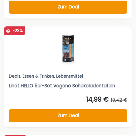
Zum Deal
-23%
Deals
,
Essen & Trinken
,
Lebensmittel
Lindt HELLO 5er-Set vegane Schokoladentafeln
14,99 €
19,42 €
Zum Deal