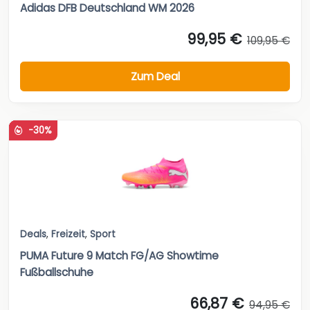
Adidas DFB Deutschland WM 2026
99,95 €
109,95 €
Zum Deal
-30%
Deals
,
Freizeit
,
Sport
PUMA Future 9 Match FG/AG Showtime
Fußballschuhe
66,87 €
94,95 €