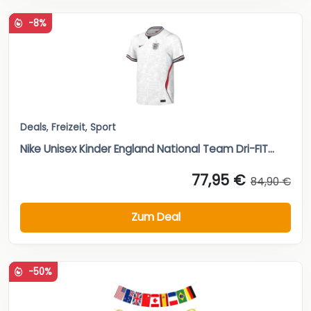
-8%
Deals
,
Freizeit
,
Sport
Nike Unisex Kinder England National Team Dri-FIT...
77,95 €
84,90 €
Zum Deal
-50%