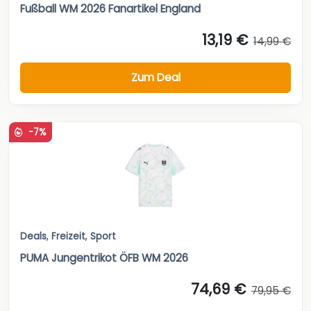
Fußball WM 2026 Fanartikel England
13,19 €
14,99 €
Zum Deal
-7%
Deals
,
Freizeit
,
Sport
PUMA Jungentrikot ÖFB WM 2026
74,69 €
79,95 €