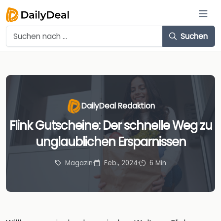
Suchen
DailyDeal Redaktion
Flink Gutscheine: Der schnelle Weg zu
unglaublichen Ersparnissen
Magazin
·
Feb., 2024
·
6 Min