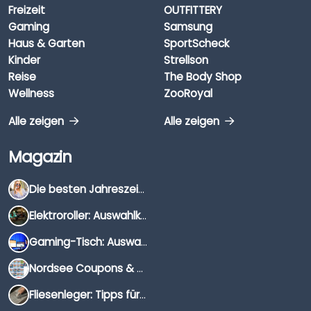
Freizeit
OUTFITTERY
Gaming
Samsung
Haus & Garten
SportScheck
Kinder
Strellson
Reise
The Body Shop
Wellness
ZooRoyal
Alle zeigen
Alle zeigen
Magazin
Die besten Jahreszeiten für Schnäppchenjäger
Elektroroller: Auswahlkriterien, Unterschiede & Tipps
Gaming-Tisch: Auswahlkriterien, Unterschiede & Tipps
Nordsee Coupons & Gutscheine 2026
Fliesenleger: Tipps für die Auswahl