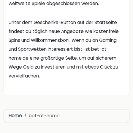
weltweite Spiele abgeschlossen werden.
Unter dem Geschenke-Button auf der Startseite
findest du täglich neue Angebote wie kostenfreie
Spins und Willkommensboni. Wenn du an Gaming
und Sportwetten interessiert bist, ist bet-at-
home.de eine großartige Seite, um auf sicherem
Wege Geld zu investieren und mit etwas Glück zu
vervielfachen.
Home
bet-at-home