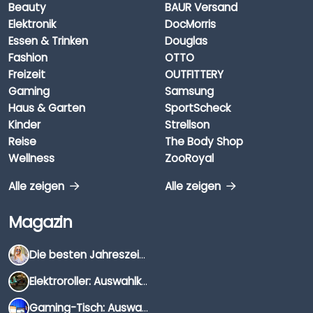
Beauty
BAUR Versand
Elektronik
DocMorris
Essen & Trinken
Douglas
Fashion
OTTO
Freizeit
OUTFITTERY
Gaming
Samsung
Haus & Garten
SportScheck
Kinder
Strellson
Reise
The Body Shop
Wellness
ZooRoyal
Alle zeigen
Alle zeigen
Magazin
Die besten Jahreszeiten für Schnäppchenjäger
Elektroroller: Auswahlkriterien, Unterschiede & Tipps
Gaming-Tisch: Auswahlkriterien, Unterschiede & Tipps