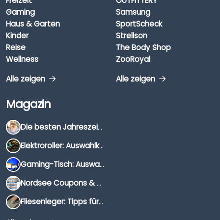
Freizeit
OUTFITTERY
Gaming
Samsung
Haus & Garten
SportScheck
Kinder
Strellson
Reise
The Body Shop
Wellness
ZooRoyal
Alle zeigen
Alle zeigen
Magazin
Die besten Jahreszeiten für Schnäppchenjäger
Elektroroller: Auswahlkriterien, Unterschiede & Tipps
Gaming-Tisch: Auswahlkriterien, Unterschiede & Tipps
Nordsee Coupons & Gutscheine 2026
Fliesenleger: Tipps für die Auswahl