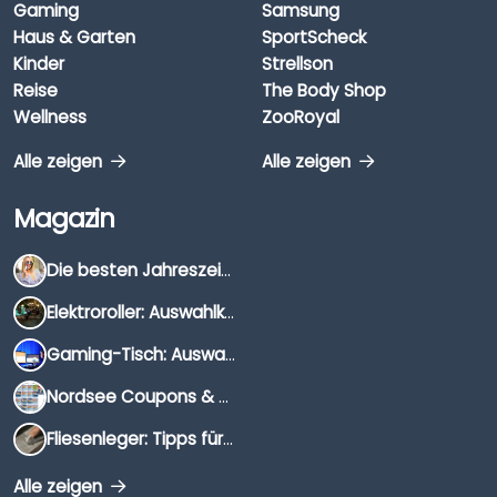
Gaming
Samsung
Haus & Garten
SportScheck
Kinder
Strellson
Reise
The Body Shop
Wellness
ZooRoyal
Alle zeigen
Alle zeigen
Magazin
Die besten Jahreszeiten für Schnäppchenjäger
Elektroroller: Auswahlkriterien, Unterschiede & Tipps
Gaming-Tisch: Auswahlkriterien, Unterschiede & Tipps
Nordsee Coupons & Gutscheine 2026
Fliesenleger: Tipps für die Auswahl
Alle zeigen