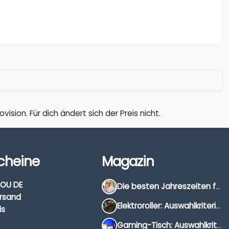
vision. Für dich ändert sich der Preis nicht.
cheine
Magazin
OU DE
Die besten Jahreszeiten für Schnäppchenjäger
rsand
Elektroroller: Auswahlkriterien, Unterschiede & Tipps
is
Gaming-Tisch: Auswahlkriterien, Unterschiede & Tipps