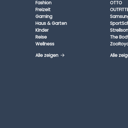
Fashion
OTTO
Freizeit
OUTFITT
Gaming
Samsun
Haus & Garten
SportSc
Kinder
Strellso
Reise
The Bod
Wellness
ZooRoya
Alle zeigen
Alle zei