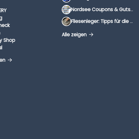
Nordsee Coupons & Gutscheine 2026
ERY
g
Fliesenleger: Tipps für die Auswahl
heck
n
Alle zeigen
y Shop
l
gen