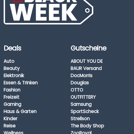
Deals
Gutscheine
Auto
ABOUT YOU DE
Beauty
BAUR Versand
Elektronik
DocMorris
Essen & Trinken
Douglas
Fashion
OTTO
Freizeit
OUTFITTERY
Gaming
Samsung
Haus & Garten
SportScheck
Kinder
Strellson
Reise
The Body Shop
Wellness
ZooRoyal