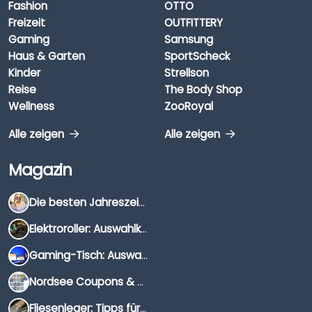
Fashion
OTTO
Freizeit
OUTFITTERY
Gaming
Samsung
Haus & Garten
SportScheck
Kinder
Strellson
Reise
The Body Shop
Wellness
ZooRoyal
Alle zeigen
Alle zeigen
Magazin
Die besten Jahreszeiten für Schnäppchenjäger
Elektroroller: Auswahlkriterien, Unterschiede & Tipps
Gaming-Tisch: Auswahlkriterien, Unterschiede & Tipps
Nordsee Coupons & Gutscheine 2026
Fliesenleger: Tipps für die Auswahl