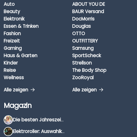
Auto
ABOUT YOU DE
Beauty
BAUR Versand
Elektronik
DocMorris
Essen & Trinken
Douglas
Fashion
OTTO
Freizeit
OUTFITTERY
Gaming
Samsung
Haus & Garten
SportScheck
Kinder
Strellson
Reise
The Body Shop
Wellness
ZooRoyal
Alle zeigen
Alle zeigen
Magazin
Die besten Jahreszeiten für Schnäppchenjäger
Elektroroller: Auswahlkriterien, Unterschiede & Tipps