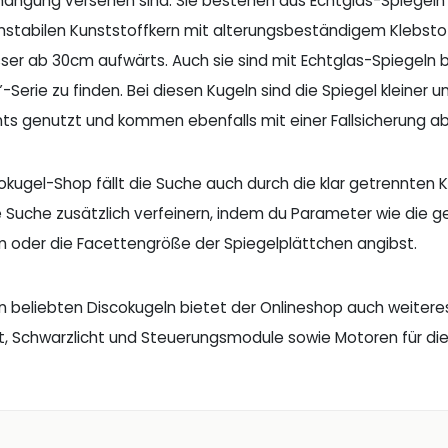
ängung versehen sind. Sie bestehen aus Echtglas-Spiegeln un
mstabilen Kunststoffkern mit alterungsbeständigem Klebstoff
er ab 30cm aufwärts. Auch sie sind mit Echtglas-Spiegeln be
-Serie zu finden. Bei diesen Kugeln sind die Spiegel kleiner
ts genutzt und kommen ebenfalls mit einer Fallsicherung 
okugel-Shop fällt die Suche auch durch die klar getrennten K
e Suche zusätzlich verfeinern, indem du Parameter wie die 
oder die Facettengröße der Spiegelplättchen angibst.
 beliebten Discokugeln bietet der Onlineshop auch weiteres
, Schwarzlicht und Steuerungsmodule sowie Motoren für die