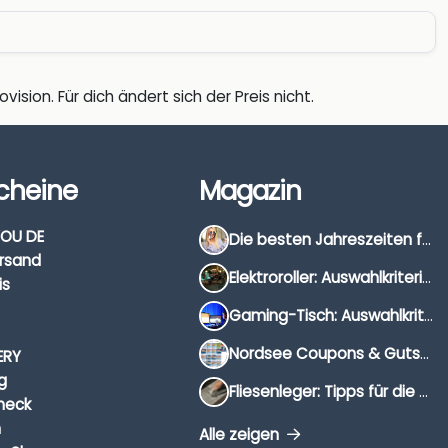
vision. Für dich ändert sich der Preis nicht.
cheine
Magazin
OU DE
Die besten Jahreszeiten für Schnäppchenjäger
rsand
Elektroroller: Auswahlkriterien, Unterschiede & Tipps
is
Gaming-Tisch: Auswahlkriterien, Unterschiede & Tipps
Nordsee Coupons & Gutscheine 2026
ERY
g
Fliesenleger: Tipps für die Auswahl
heck
n
Alle zeigen