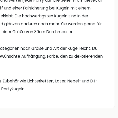
d werten jede Party auf. Die Serie “Profi” bietet dir
 und einer Fallsicherung bei Kugeln mit einem
klebt. Die hochwertigsten Kugeln sind in der
 und glänzen dadurch noch mehr. Sie werden gerne für
ab einer Größe von 30cm Durchmesser.
ategorien nach Größe und Art der Kugel leicht. Du
gewünschte Aufhängung, Farbe, den zu dekorierenden
 Zubehör wie Lichterketten, Laser, Nebel- und DJ-
 Partykugeln.