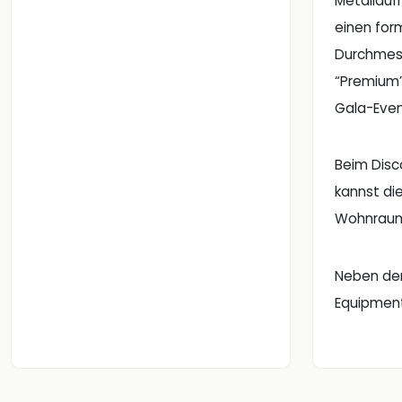
Metallaufh
einen for
Durchmess
“Premium”
Gala-Even
Beim Disc
kannst di
Wohnraum 
Neben den
Equipment