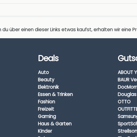
 du über einen dieser Links etwas kaufst, erhalten wir eine Pro
Deals
Guts
Auto
ABOUT Y
Beauty
BAUR Ve
Elektronik
DocMorr
Essen & Trinken
Douglas
Fashion
OTTO
Freizeit
OUTFITT
Gaming
Samsun
Haus & Garten
SportSc
Kinder
Strellso