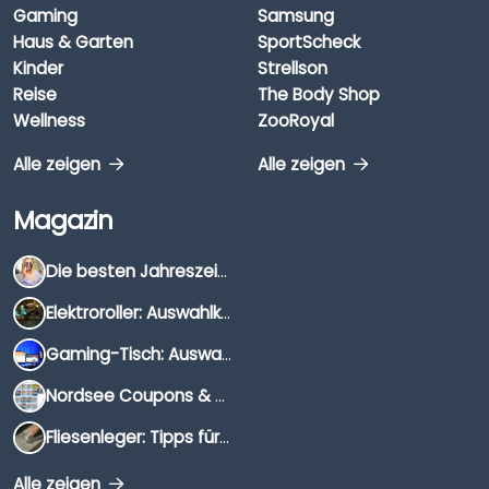
Gaming
Samsung
Haus & Garten
SportScheck
Kinder
Strellson
Reise
The Body Shop
Wellness
ZooRoyal
Alle zeigen
Alle zeigen
Magazin
Die besten Jahreszeiten für Schnäppchenjäger
Elektroroller: Auswahlkriterien, Unterschiede & Tipps
Gaming-Tisch: Auswahlkriterien, Unterschiede & Tipps
Nordsee Coupons & Gutscheine 2026
Fliesenleger: Tipps für die Auswahl
Alle zeigen