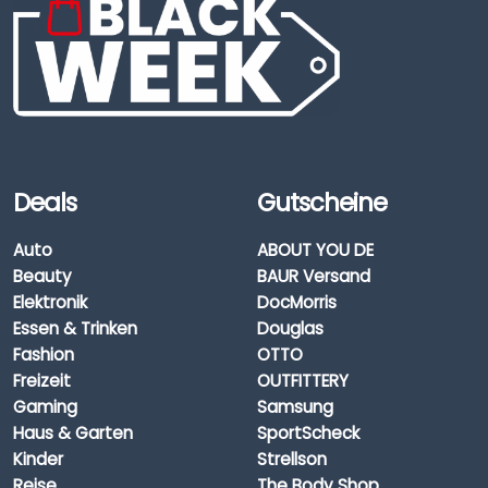
Deals
Gutscheine
Auto
ABOUT YOU DE
Beauty
BAUR Versand
Elektronik
DocMorris
Essen & Trinken
Douglas
Fashion
OTTO
Freizeit
OUTFITTERY
Gaming
Samsung
Haus & Garten
SportScheck
Kinder
Strellson
Reise
The Body Shop