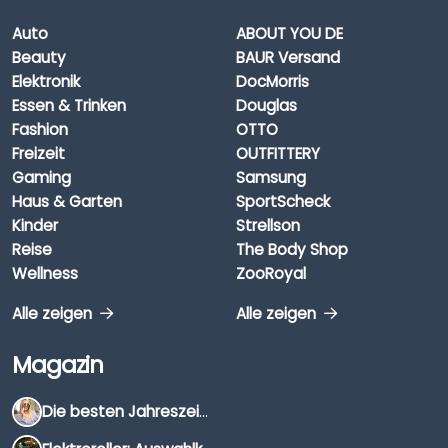
Auto
ABOUT YOU DE
Beauty
BAUR Versand
Elektronik
DocMorris
Essen & Trinken
Douglas
Fashion
OTTO
Freizeit
OUTFITTERY
Gaming
Samsung
Haus & Garten
SportScheck
Kinder
Strellson
Reise
The Body Shop
Wellness
ZooRoyal
Alle zeigen
Alle zeigen
Magazin
Die besten Jahreszeiten für Schnäppchenjäger