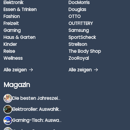
Elektronik
DocMorris
Essen & Trinken
Douglas
Fashion
OTTO
Freizeit
OUTFITTERY
Gaming
Samsung
Haus & Garten
SportScheck
Kinder
Strellson
Reise
The Body Shop
Wellness
ZooRoyal
Alle zeigen
Alle zeigen
Magazin
Die besten Jahreszeiten für Schnäppchenjäger
Elektroroller: Auswahlkriterien, Unterschiede & Tipps
Gaming-Tisch: Auswahlkriterien, Unterschiede & Tipps