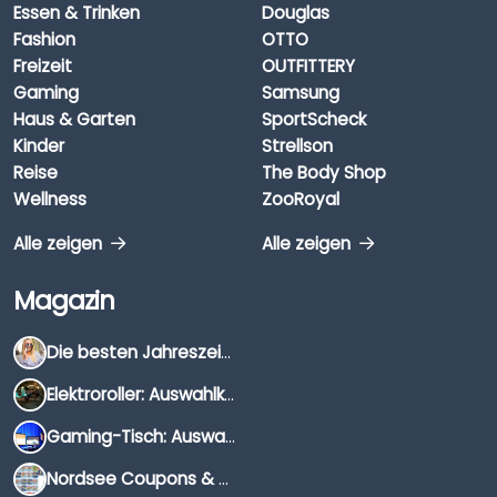
Essen & Trinken
Douglas
Fashion
OTTO
Freizeit
OUTFITTERY
Gaming
Samsung
Haus & Garten
SportScheck
Kinder
Strellson
Reise
The Body Shop
Wellness
ZooRoyal
Alle zeigen
Alle zeigen
Magazin
Die besten Jahreszeiten für Schnäppchenjäger
Elektroroller: Auswahlkriterien, Unterschiede & Tipps
Gaming-Tisch: Auswahlkriterien, Unterschiede & Tipps
Nordsee Coupons & Gutscheine 2026