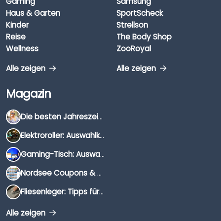
Gaming
Samsung
Haus & Garten
SportScheck
Kinder
Strellson
Reise
The Body Shop
Wellness
ZooRoyal
Alle zeigen
Alle zeigen
Magazin
Die besten Jahreszeiten für Schnäppchenjäger
Elektroroller: Auswahlkriterien, Unterschiede & Tipps
Gaming-Tisch: Auswahlkriterien, Unterschiede & Tipps
Nordsee Coupons & Gutscheine 2026
Fliesenleger: Tipps für die Auswahl
Alle zeigen