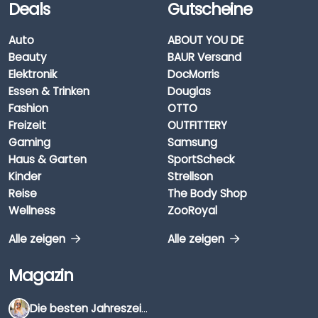
Deals
Gutscheine
Auto
ABOUT YOU DE
Beauty
BAUR Versand
Elektronik
DocMorris
Essen & Trinken
Douglas
Fashion
OTTO
Freizeit
OUTFITTERY
Gaming
Samsung
Haus & Garten
SportScheck
Kinder
Strellson
Reise
The Body Shop
Wellness
ZooRoyal
Alle zeigen
Alle zeigen
Magazin
Die besten Jahreszeiten für Schnäppchenjäger