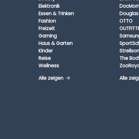
Elektronik
DocMorr
Essen & Trinken
Douglas
Fashion
OTTO
Freizeit
OUTFITT
Gaming
Samsun
Haus & Garten
SportSc
Kinder
Strellso
Reise
The Bod
Wellness
ZooRoya
Alle zeigen
Alle zei