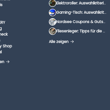
Elektroroller: Auswahlkriterien, Unterschiede & Tipps
is
Gaming-Tisch: Auswahlkriterien, Unterschiede & Tipps
Nordsee Coupons & Gutscheine 2026
ERY
g
Fliesenleger: Tipps für die Auswahl
heck
n
Alle zeigen
y Shop
l
gen