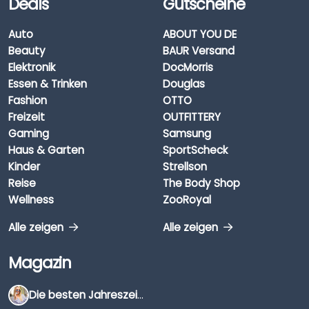
Deals
Gutscheine
Auto
ABOUT YOU DE
Beauty
BAUR Versand
Elektronik
DocMorris
Essen & Trinken
Douglas
Fashion
OTTO
Freizeit
OUTFITTERY
Gaming
Samsung
Haus & Garten
SportScheck
Kinder
Strellson
Reise
The Body Shop
Wellness
ZooRoyal
Alle zeigen
Alle zeigen
Magazin
Die besten Jahreszeiten für Schnäppchenjäger